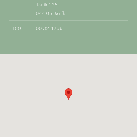
Janík 135
044 05 Janík
IČO
00 32 4256