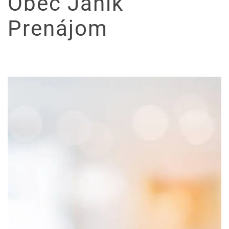
Obec Janík
Prenájom