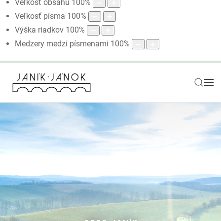
Veľkosť obsahu
100
%
Veľkosť písma
100
%
Výška riadkov
100
%
Medzery medzi písmenami
100
%