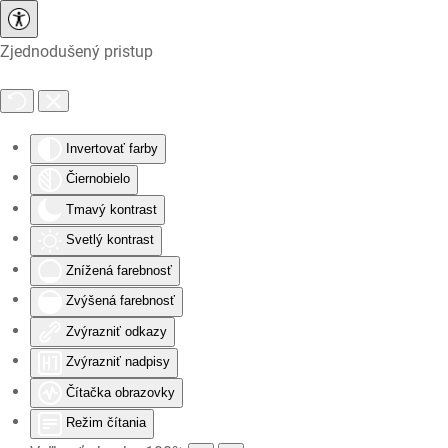
Zjednodušený pristup
Skip to main content
Invertovať farby
Čiernobielo
Tmavý kontrast
Svetlý kontrast
Znížená farebnosť
Zvýšená farebnosť
Zvýrazniť odkazy
Zvýrazniť nadpisy
Čítačka obrazovky
Režim čítania