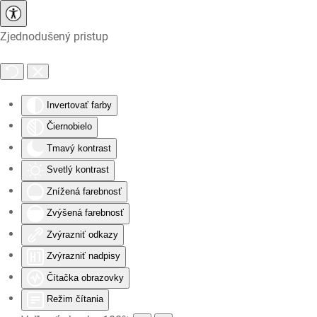
Zjednodušený pristup
Skip to main content
Invertovať farby
Čiernobielo
Tmavý kontrast
Svetlý kontrast
Znížená farebnosť
Zvýšená farebnosť
Zvýrazniť odkazy
Zvýrazniť nadpisy
Čítačka obrazovky
Režim čítania