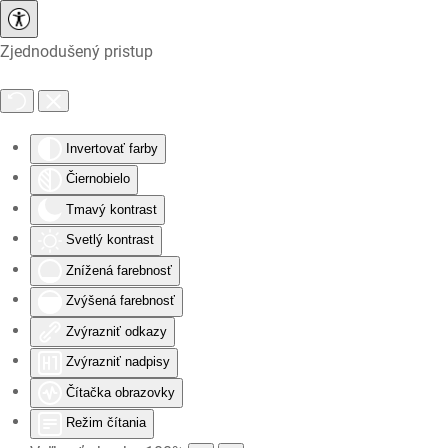
Zjednodušený pristup
Skip to main content
Invertovať farby
Čiernobielo
Tmavý kontrast
Svetlý kontrast
Znížená farebnosť
Zvýšená farebnosť
Zvýrazniť odkazy
Zvýrazniť nadpisy
Čítačka obrazovky
Režim čítania