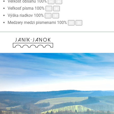
Veľkosť obsahu
100
%
Veľkosť písma
100
%
Výška riadkov
100
%
Medzery medzi písmenami
100
%